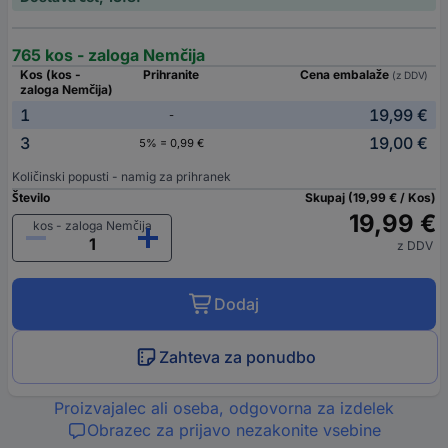
765 kos - zaloga Nemčija
Kos (kos -
Prihranite
Cena embalaže
(z DDV)
zaloga Nemčija)
1
19,99 €
-
3
19,00 €
5% = 0,99 €
Količinski popusti - namig za prihranek
Število
Skupaj (19,99 € / Kos)
19,99 €
kos - zaloga Nemčija
z DDV
Dodaj
Zahteva za ponudbo
Proizvajalec ali oseba, odgovorna za izdelek
Obrazec za prijavo nezakonite vsebine