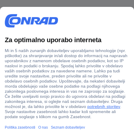
Več kot 800.000 izdelkov
Dostava v 3-eh dneh
100% varnost nakupa