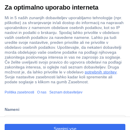
Več kot 800.000 izdelkov
Dostava v 3-eh dneh
100% varnost nakupa
Tehnična podpora
Informacije
O nas
Storitve
Priročne povezave
ccp.user.init.failed.titl
e