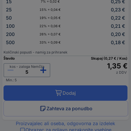
15
0,25 €
7% = 0,02 €
25
0,23 €
15% = 0,04 €
50
0,22 €
19% = 0,05 €
100
0,21 €
22% = 0,06 €
200
0,20 €
26% = 0,07 €
500
0,18 €
33% = 0,09 €
Količinski popusti - namig za prihranek
Število
Skupaj (0,27 € / Kos)
1,35 €
kos - zaloga Nemčija
z DDV
Min.: 5
Dodaj
Zahteva za ponudbo
Proizvajalec ali oseba, odgovorna za izdelek
Obrazec za prijavo nezakonite vsebine