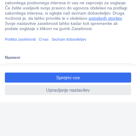
ccp.user.init.failed.titl
e
Več kot 800.000 izdelkov
ccp.user.init.failed
Dostava v 3-eh dneh
100% varnost nakupa
Tehnična podpora
Informacije