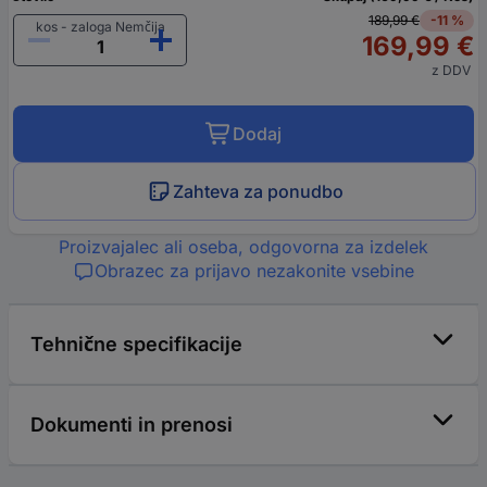
189,99 €
-11 %
kos - zaloga Nemčija
169,99 €
z DDV
Dodaj
Zahteva za ponudbo
Proizvajalec ali oseba, odgovorna za izdelek
Obrazec za prijavo nezakonite vsebine
Tehnične specifikacije
Dokumenti in prenosi