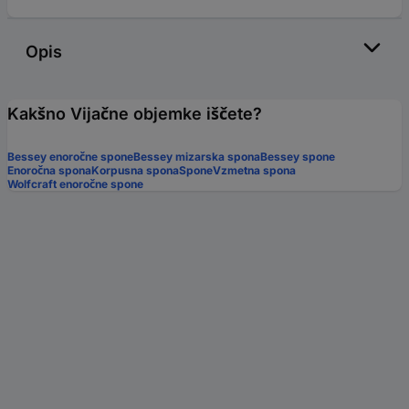
Opis
Kakšno Vijačne objemke iščete?
Bessey enoročne spone
Bessey mizarska spona
Bessey spone
Enoročna spona
Korpusna spona
Spone
Vzmetna spona
Wolfcraft enoročne spone