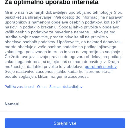
Več kot 800.000 izdelkov
Dostava v 3-eh dneh
100% varnost nakupa
Tehnična podpora
ccp.user.init.failed.titl
e
Informacije
ccp.user.init.failed