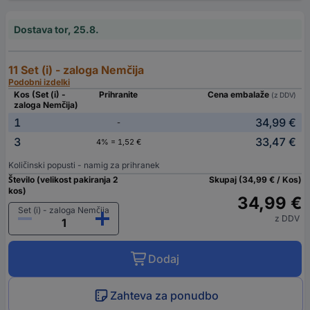
Dostava tor, 25.8.
11 Set (i) - zaloga Nemčija
Podobni izdelki
Kos (Set (i) -
Prihranite
Cena embalaže
(z DDV)
zaloga Nemčija)
1
34,99 €
-
3
33,47 €
4% = 1,52 €
Količinski popusti - namig za prihranek
Število (velikost pakiranja 2
Skupaj (34,99 € / Kos)
kos)
34,99 €
Set (i) - zaloga Nemčija
z DDV
Dodaj
Zahteva za ponudbo