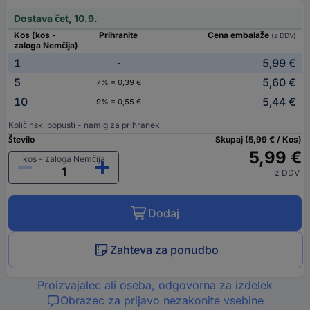
Dostava čet, 10.9.
Kos (kos -
Prihranite
Cena embalaže
(z DDV)
zaloga Nemčija)
1
5,99 €
-
5
5,60 €
7% = 0,39 €
10
5,44 €
9% = 0,55 €
Količinski popusti - namig za prihranek
Število
Skupaj (5,99 € / Kos)
5,99 €
kos - zaloga Nemčija
z DDV
Dodaj
Zahteva za ponudbo
Proizvajalec ali oseba, odgovorna za izdelek
Obrazec za prijavo nezakonite vsebine