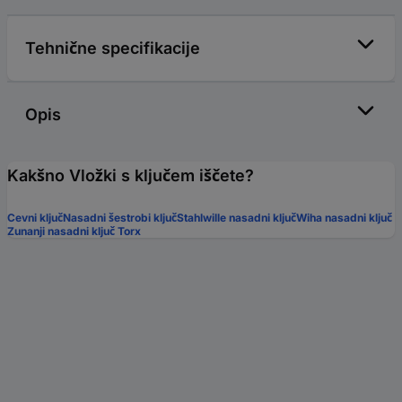
Tehnične specifikacije
Opis
Kakšno Vložki s ključem iščete?
Cevni ključ
Nasadni šestrobi ključ
Stahlwille nasadni ključ
Wiha nasadni ključ
Zunanji nasadni ključ Torx