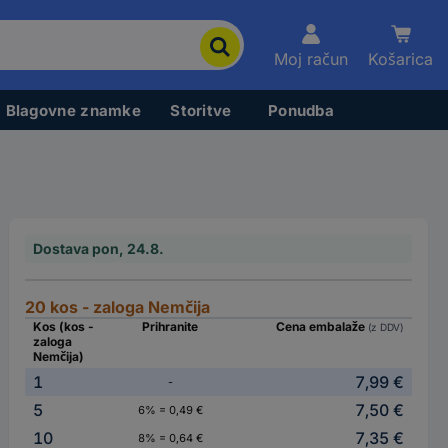
Moj račun
Košarica
Blagovne znamke
Storitve
Ponudba
Dostava pon, 24.8.
20 kos - zaloga Nemčija
Kos (kos -
Prihranite
Cena embalaže
(z DDV)
zaloga
Nemčija)
1
7,99 €
-
5
7,50 €
6% = 0,49 €
10
7,35 €
8% = 0,64 €