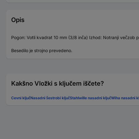
Opis
Pogon: Votli kvadrat 10 mm (3/8 inča) Izhod: Notranji večzob p
Besedilo je strojno prevedeno.
Kakšno Vložki s ključem iščete?
Cevni ključ
Nasadni šestrobi ključ
Stahlwille nasadni ključ
Wiha nasadni kl