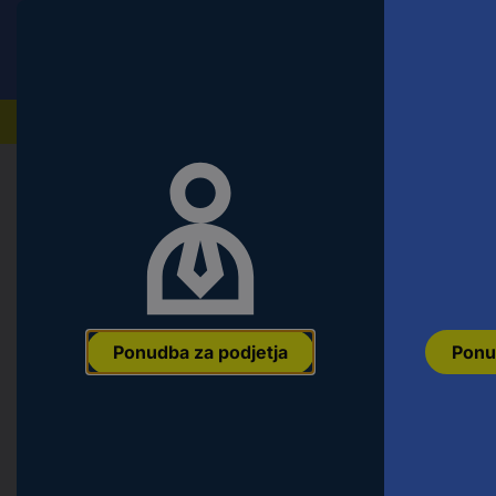
Conrad
Ponudba za fizične stranke
Naši izdelki
Domov
Orodje & Delavnica
Ročno orodje
Natični k
Vigor V6116 V6116 notranji nazobča
(10 mm)
Ean:
4047728061162
Koda proizvajalca:
V6116
Št. izdelka:
2571836
Ponudba za podjetja
Ponu