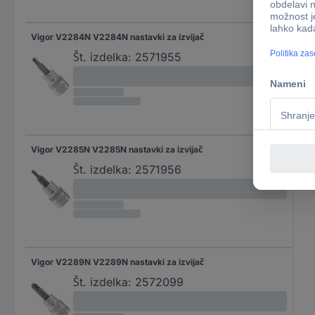
Vigor V2284N V2284N nastavki za izvijač
Št. izdelka:
2571955
Vigor V2285N V2285N nastavki za izvijač
Št. izdelka:
2571956
Vigor V2289N V2289N nastavki za izvijač
Št. izdelka:
2572099