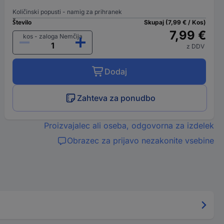
Količinski popusti - namig za prihranek
Število
Skupaj (7,99 € / Kos)
7,99 €
kos - zaloga Nemčija
z DDV
Dodaj
Zahteva za ponudbo
Proizvajalec ali oseba, odgovorna za izdelek
Obrazec za prijavo nezakonite vsebine