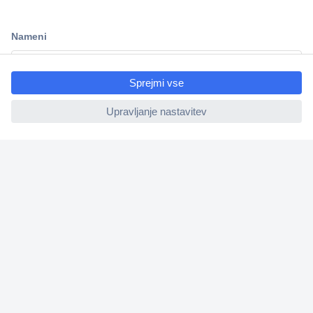
Dostava v 3-eh dneh
100% varnost nakupa
ccp.user.init.failed.titl
Tehnična podpora
e
ccp.user.init.failed
Informacije
O nas
Storitve
Priročne povezave
Prijava na e-novice