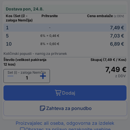
Dostava pon, 24.8.
Kos (Set (i) -
Prihranite
Cena embalaže
(z DDV)
zaloga Nemčija)
1
7,49 €
-
5
7,03 €
6% = 0,46 €
10
6,89 €
8% = 0,60 €
Količinski popusti - namig za prihranek
Število (velikost pakiranja
Skupaj (7,49 € / Kos)
12 kos)
7,49 €
Set (i) - zaloga Nemčija
z DDV
Dodaj
Zahteva za ponudbo
Proizvajalec ali oseba, odgovorna za izdelek
Obrazec za prijavo nezakonite vsebine