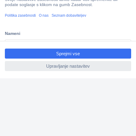
Dostava v 3-eh dneh
100% varnost nakupa
Tehnična podpora
ccp.user.init.failed.titl
Informacije
e
ccp.user.init.failed
O nas
Storitve
Priročne povezave
Prijava na e-novice