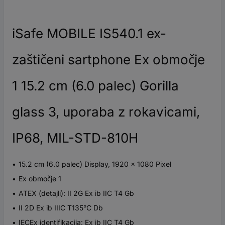
iSafe MOBILE IS540.1 ex-
zaštičeni sartphone Ex območje
1 15.2 cm (6.0 palec) Gorilla
glass 3, uporaba z rokavicami,
IP68, MIL-STD-810H
15.2 cm (6.0 palec) Display, 1920 x 1080 Pixel
Ex območje 1
ATEX (detajli): II 2G Ex ib IIC T4 Gb
II 2D Ex ib IIIC T135°C Db
IECEx identifikacija: Ex ib IIC T4 Gb