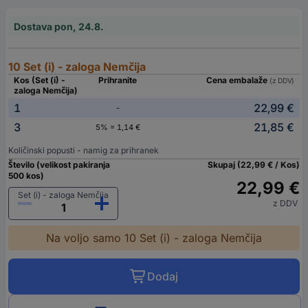
Dostava pon, 24.8.
10 Set (i) - zaloga Nemčija
Kos (Set (i) -
Prihranite
Cena embalaže
(z DDV)
zaloga Nemčija)
1
22,99 €
-
3
21,85 €
5% = 1,14 €
Količinski popusti - namig za prihranek
Število (velikost pakiranja
Skupaj (22,99 € / Kos)
500 kos)
22,99 €
Set (i) - zaloga Nemčija
z DDV
Na voljo samo 10 Set (i) - zaloga Nemčija
Dodaj