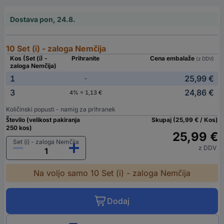
Dostava pon, 24.8.
10 Set (i) - zaloga Nemčija
Kos (Set (i) -
Prihranite
Cena embalaže
(z DDV)
zaloga Nemčija)
1
25,99 €
-
3
24,86 €
4% = 1,13 €
Količinski popusti - namig za prihranek
Število (velikost pakiranja
Skupaj (25,99 € / Kos)
250 kos)
25,99 €
Set (i) - zaloga Nemčija
z DDV
Na voljo samo 10 Set (i) - zaloga Nemčija
Dodaj