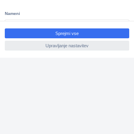
Dostava v 3-eh dneh
100% varnost nakupa
ccp.user.init.failed.titl
Tehnična podpora
e
ccp.user.init.failed
Informacije
O nas
Storitve
Priročne povezave
Prijava na e-novice