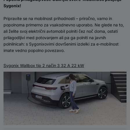
Sygonix!
Pripravite se na mobilnost prihodnosti – priročno, varno in
popolnoma primerno za vsakodnevno uporabo. Ne glede na to,
ali želite svoj električni avtomobil polniti čez noč doma, ostati
prilagodljivi med potovanjem ali pa ga polniti na javnih
polnilnicah: s Sygonixovimi dovršenimi izdelki za e-mobilnost
imate vedno popolno povezavo.
Sygonix Wallbox tip 2 način 3 32 A 22 kW