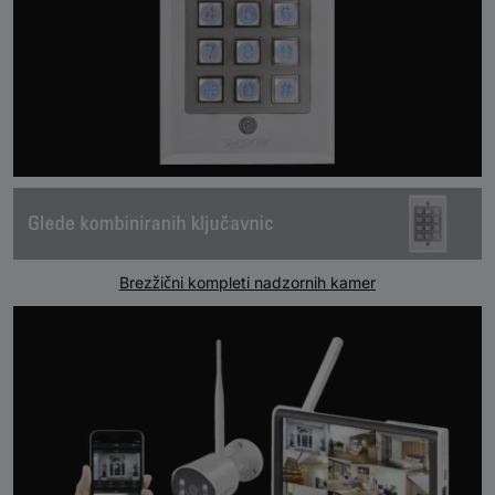
Brezžični kompleti nadzornih kamer