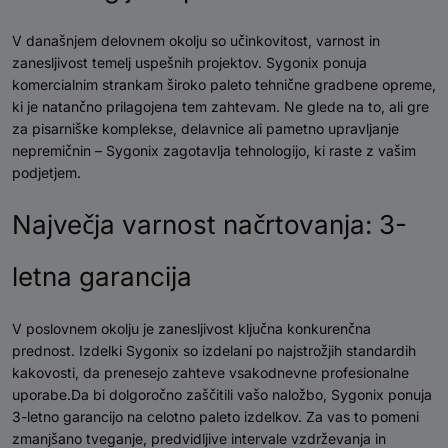
V današnjem delovnem okolju so učinkovitost, varnost in
zanesljivost temelj uspešnih projektov. Sygonix ponuja
komercialnim strankam široko paleto tehnične gradbene opreme,
ki je natančno prilagojena tem zahtevam. Ne glede na to, ali gre
za pisarniške komplekse, delavnice ali pametno upravljanje
nepremičnin – Sygonix zagotavlja tehnologijo, ki raste z vašim
podjetjem.
Največja varnost načrtovanja: 3-
letna garancija
V poslovnem okolju je zanesljivost ključna konkurenčna
prednost. Izdelki Sygonix so izdelani po najstrožjih standardih
kakovosti, da prenesejo zahteve vsakodnevne profesionalne
uporabe.Da bi dolgoročno zaščitili vašo naložbo, Sygonix ponuja
3-letno garancijo na celotno paleto izdelkov. Za vas to pomeni
zmanjšano tveganje, predvidljive intervale vzdrževanja in