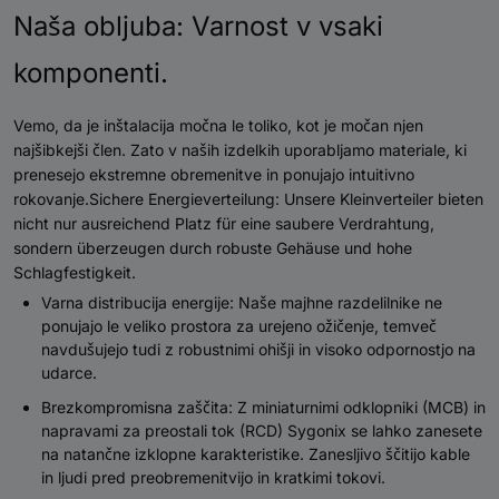
Naša obljuba: Varnost v vsaki
komponenti.
Vemo, da je inštalacija močna le toliko, kot je močan njen
najšibkejši člen. Zato v naših izdelkih uporabljamo materiale, ki
prenesejo ekstremne obremenitve in ponujajo intuitivno
rokovanje.Sichere Energieverteilung:
Unsere
Kleinverteiler
bieten
nicht nur ausreichend Platz für eine saubere Verdrahtung,
sondern überzeugen durch robuste Gehäuse und hohe
Schlagfestigkeit.
Varna distribucija energije: Naše majhne razdelilnike ne
ponujajo le veliko prostora za urejeno ožičenje, temveč
navdušujejo tudi z robustnimi ohišji in visoko odpornostjo na
udarce.
Brezkompromisna zaščita: Z miniaturnimi odklopniki (MCB) in
napravami za preostali tok (RCD) Sygonix se lahko zanesete
na natančne izklopne karakteristike. Zanesljivo ščitijo kable
in ljudi pred preobremenitvijo in kratkimi tokovi.