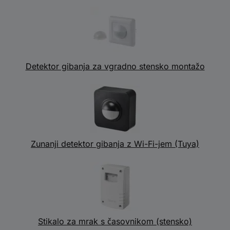
Detektor gibanja za vgradno stensko montažo
Zunanji detektor gibanja z Wi-Fi-jem (Tuya)
Stikalo za mrak s časovnikom (stensko)