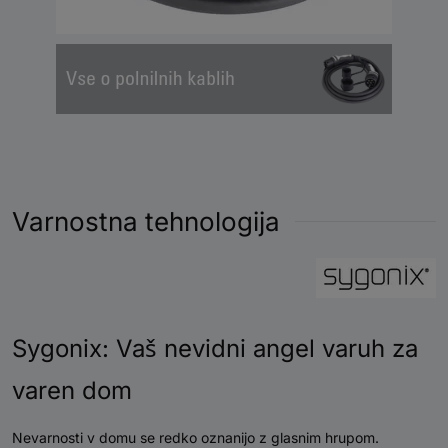
IP55 (priključen)
340 mm x 480 mm x
Dimenzije (Š x V x G)
160 mm
Teža
7,11 kg
Barva
Črna / Srebrna
Varnostna tehnologija
Sygonix: Vaš nevidni angel varuh za
varen dom
Nevarnosti v domu se redko oznanijo z glasnim hrupom.