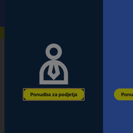
Conrad
Ponudba za fizične stranke
Naši izdelki
Ponudba za podjetja
Ponu