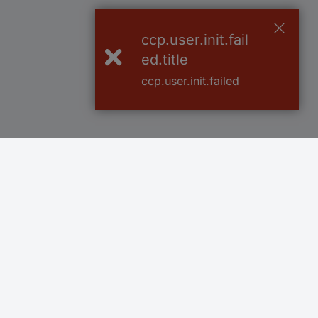
ccp.user.init.fail
ed.title
ccp.user.init.failed
Več kot 800.000 izdelkov