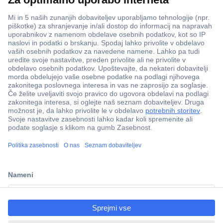
ccp.user.init.failed.titl
e
ccp.user.init.failed