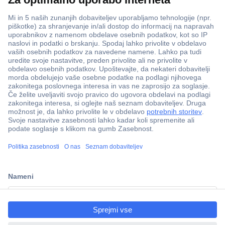
ccp.user.init.failed.titl
e
ccp.user.init.failed